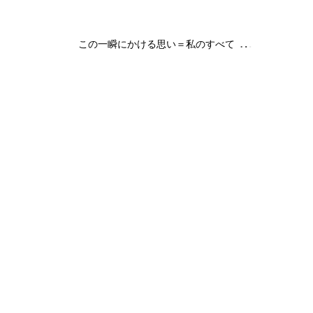
無音写真撮影』
Inoue (Leo Labo |
2021.03.12
2020.09.10
この一瞬にかける思い＝私のすべて
『EOS-1D X Mark3』導入『舞台本番での無音写真撮影』
『舞台本番での無音写真撮影』が可能となりました！コロナ禍、
皆様大変な事と存じます。1日も早い終息と皆様のご健康祈って
おります。『E
Photograph
『EOS-1D X Mark3』導入『舞台本番での
『瀕死の白鳥』| 関 典子
無音写真撮影』
Dance）×三浦 栄里
｜井上大志 (Leo Lab
2021.03.12
2020.09.09
Russia Classic Ballet Academy photo by Daiji Inoue (Leo
Labo | レオラボ)