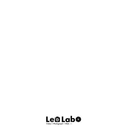
Photograph
Mo
Photograph
Movie
Web
『EOS-1D X Mark3』導入『舞台本番での
Russia Classic Ballet 
写真
映像
ホームペ