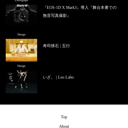
Photograph
『EOS-1D X Mark3』導入『舞台本番での
無音写真撮影』
Design
寿司懐石 | 五行
Design
いざ。 | Leo Labo
Top
About