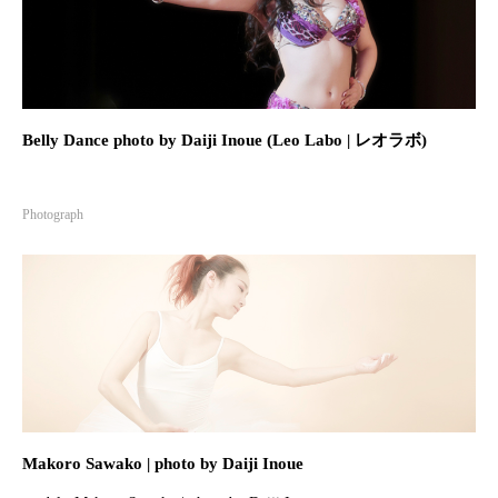
オフィス広岡HP
東組HP
2020.09.16
2020.09.16
Belly Dance photo by Daiji Inoue (Leo Labo | レオラボ)
Photograph
Makoro Sawako | photo by Daiji Inoue