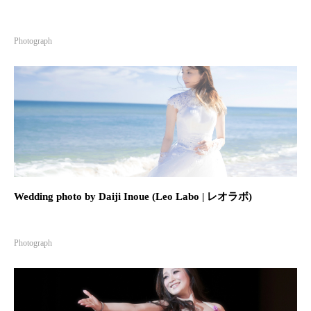
Photograph
寿司懐石 | 五行
いざ。 | Leo Labo
2020.09.16
2020.09.16
Wedding photo by Daiji Inoue (Leo Labo | レオラボ)
Photograph