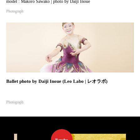
model : Makoro Sawako | photo by Daiji Inoue
Photograph
Ballet photo by Daiji Inoue (Leo Labo | レオラボ)
Photograph
Ranchu